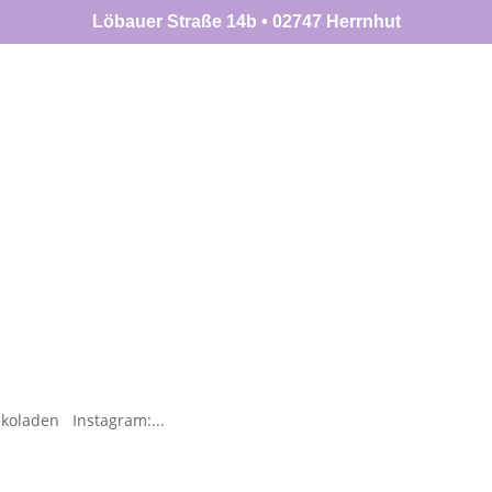
Löbauer Straße 14b
•
02747 Herrnhut
aden
Workshops
Händler
koladen Instagram:...