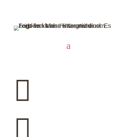
Zahlarten

