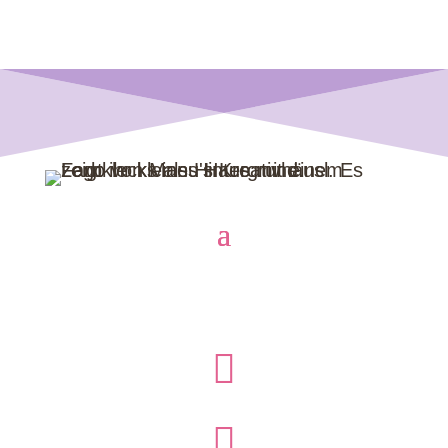
Zahlarten

